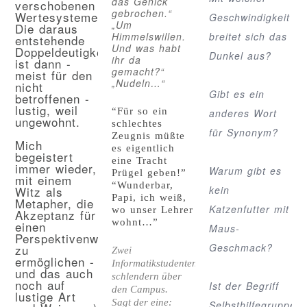
das Genick
verschobenen
gebrochen.“
Wertesystemen.
Geschwindigkeit
„Um
Die daraus
Himmelswillen.
breitet sich das
entstehende
Und was habt
Doppeldeutigkeit
Dunkel aus?
ihr da
ist dann -
gemacht?“
meist für den
„Nudeln…“
nicht
Gibt es ein
betroffenen -
lustig, weil
“Für so ein
anderes Wort
ungewohnt.
schlechtes
für Synonym?
Zeugnis müßte
Mich
es eigentlich
begeistert
eine Tracht
immer wieder,
Warum gibt es
Prügel geben!”
mit einem
“Wunderbar,
Witz als
kein
Papi, ich weiß,
Metapher, die
Katzenfutter mit
wo unser Lehrer
Akzeptanz für
wohnt…”
einen
Maus-
Perspektivenwechsel
Geschmack?
zu
Zwei
ermöglichen -
Informatikstudenten
und das auch
schlendern über
noch auf
Ist der Begriff
den Campus.
lustige Art
Sagt der eine:
Selbsthilfegruppe