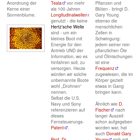
Anordnung der
Tesla
vor mehr
Pflanzen und
Kerne einer
als 100 Jahren
Blüten - bringt D.
Sonnenblume.
Longitudinalwellen
Gary Young
genutzt - die keine
ebenso die
Hertz'sche Welle
menschlichen
sind - um ein
Zellen in
kleines Boot mit
Schwingung:
Energie für den
jedem seiner rein
Antrieb UND der
pflanzlichen Öle
Information, wo es
und Ölmischungen
hinfahren soll, zu
ist eine
versorgen. Heute
Frequenz
würden wir solche
zugewiesen, die im
unbemannte Boote
Körper gezielt
wohl „Drohnen“
etwas in Gang
nennen.
bringen kann.
Selbst die U.S.
Navy und Sony
Ähnlich wie
D.
referenzieren auf
Fischer
nach
dieses
langer Auszeit
Fernsteuerungs-
schon aufgegeben
Patent
.
worden war, hat
auch
Donald Gary
Prof. Dr.
Young
sich mit