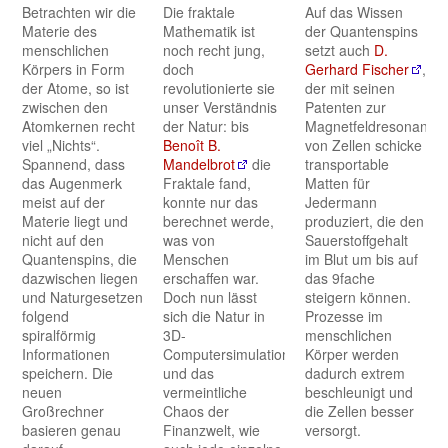
Betrachten wir die
Die fraktale
Auf das Wissen
Materie des
Mathematik ist
der Quantenspins
menschlichen
noch recht jung,
setzt auch
D.
Körpers in Form
doch
Gerhard Fischer
,
der Atome, so ist
revolutionierte sie
der mit seinen
zwischen den
unser Verständnis
Patenten zur
Atomkernen recht
der Natur: bis
Magnetfeldresonanz
viel „Nichts“.
Benoît B.
von Zellen schicke
Spannend, dass
Mandelbrot
die
transportable
das Augenmerk
Fraktale fand,
Matten für
meist auf der
konnte nur das
Jedermann
Materie liegt und
berechnet werde,
produziert, die den
nicht auf den
was von
Sauerstoffgehalt
Quantenspins, die
Menschen
im Blut um bis auf
dazwischen liegen
erschaffen war.
das 9fache
und Naturgesetzen
Doch nun lässt
steigern können.
folgend
sich die Natur in
Prozesse im
spiralförmig
3D-
menschlichen
Informationen
Computersimulationen
Körper werden
speichern. Die
und das
dadurch extrem
neuen
vermeintliche
beschleunigt und
Großrechner
Chaos der
die Zellen besser
basieren genau
Finanzwelt, wie
versorgt.