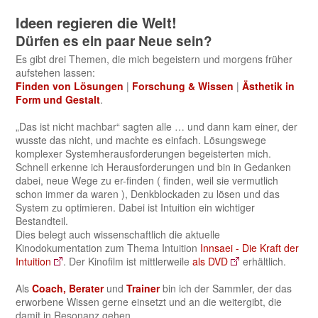
Ideen regieren die Welt!
Dürfen es ein paar Neue sein?
Es gibt drei Themen, die mich begeistern und morgens früher
aufstehen lassen:
Finden von Lösungen
|
Forschung & Wissen
|
Ästhetik in
Form und Gestalt
.
„Das ist nicht machbar“ sagten alle … und dann kam einer, der
wusste das nicht, und machte es einfach. Lösungswege
komplexer Systemherausforderungen begeisterten mich.
Schnell erkenne ich Herausforderungen und bin in Gedanken
dabei, neue Wege zu er-finden ( finden, weil sie vermutlich
schon immer da waren ), Denkblockaden zu lösen und das
System zu optimieren. Dabei ist Intuition ein wichtiger
Bestandteil.
Dies belegt auch wissenschaftlich die aktuelle
Kinodokumentation zum Thema Intuition
Innsaei - Die Kraft der
Intuition
. Der Kinofilm ist mittlerweile
als DVD
erhältlich.
Als
Coach, Berater
und
Trainer
bin ich der Sammler, der das
erworbene Wissen gerne einsetzt und an die weitergibt, die
damit in Resonanz gehen.