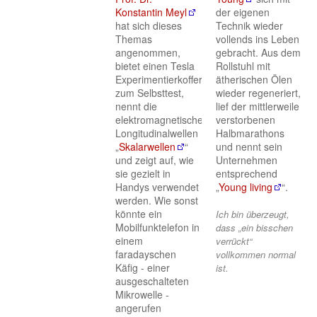
Konstantin Meyl
der eigenen
hat sich dieses
Technik wieder
Themas
vollends ins Leben
angenommen,
gebracht. Aus dem
bietet einen Tesla
Rollstuhl mit
Experimentierkoffer
ätherischen Ölen
zum Selbsttest,
wieder regeneriert,
nennt die
lief der mittlerweile
elektromagnetischen
verstorbenen
Longitudinalwellen
Halbmarathons
„
Skalarwellen
“
und nennt sein
und zeigt auf, wie
Unternehmen
sie gezielt in
entsprechend
Handys verwendet
„
Young living
“.
werden. Wie sonst
könnte ein
Ich bin überzeugt,
Mobilfunktelefon in
dass „ein bisschen
einem
verrückt“
faradayschen
vollkommen normal
Käfig - einer
ist.
ausgeschalteten
Mikrowelle -
angerufen