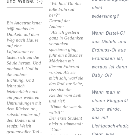
und Weise. :-)
“Wo hast Du das
nicht
tolle Fahrrad
her?”
widersinnig?
Darauf der
Ein Angetrunkener
Andere:
trifft nachts im
“Als ich gestern
Wenn Distel-Öl
Dunkeln auf dem
ganz in Gedanken
Weg nach Hause
aus Disteln und
versunken
auf eine
Erdnuss-Öl aus
spazieren ging,
Litfaßsäule: er
fuhr ein hübsches
tastet sich um die
Erdnüssen ist,
Mädchen mit
Säule herum. Und
woraus ist dann
diesem Fahrrad
nochmal. Und in
vorbei. Als sie
die andere
Baby-Öl?
mich sah, warf sie
Richtung. Und
das Rad zur Seite,
lehnt sich
riss sich die
Wenn man in
letztendlich nach
Kleider vom Leib
ein paar weiteren
einem Fluggerät
und rief:
Umrundungen mit
‘Nimm dir was du
sitzen würde,
dem Rücken an,
willst!’”
rutscht runter auf
das mit
Der erste Student
den Boden und
nickt zustimmend:
Lichtgeschwindigkei
seufzt: Welch
“Gute
grauenvoller Tod -
fliegt, was