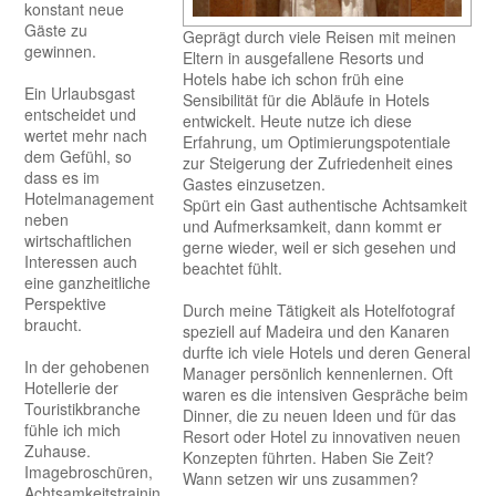
konstant neue
Gäste zu
Geprägt durch viele Reisen mit meinen
gewinnen.
Eltern in ausgefallene Resorts und
Hotels habe ich schon früh eine
Ein Urlaubsgast
Sensibilität für die Abläufe in Hotels
entscheidet und
entwickelt. Heute nutze ich diese
wertet mehr nach
Erfahrung, um Optimierungspotentiale
dem Gefühl, so
zur Steigerung der Zufriedenheit eines
dass es im
Gastes einzusetzen.
Hotelmanagement
Spürt ein Gast authentische Achtsamkeit
neben
und Aufmerksamkeit, dann kommt er
wirtschaftlichen
gerne wieder, weil er sich gesehen und
Interessen auch
beachtet fühlt.
eine ganzheitliche
Perspektive
Durch meine Tätigkeit als Hotelfotograf
braucht.
speziell auf Madeira und den Kanaren
durfte ich viele Hotels und deren General
In der gehobenen
Manager persönlich kennenlernen. Oft
Hotellerie der
waren es die intensiven Gespräche beim
Touristikbranche
Dinner, die zu neuen Ideen und für das
fühle ich mich
Resort oder Hotel zu innovativen neuen
Zuhause.
Konzepten führten. Haben Sie Zeit?
Imagebroschüren,
Wann setzen wir uns zusammen?
Achtsamkeitstrainings,