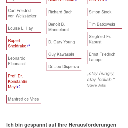
Carl Friedrich
Richard Bach
Simon Sinek
von Weizsäcker
Benoît B.
Tim Batkowski
Louise L. Hay
Mandelbrot
Siegfried-Fr.
Rupert
D. Gary Young
Kapust
Sheldrake
Guy Kawasaki
Ernst Friedrich
Leonardo
Lauppe
Fibonacci
Dr. Joe Dispenza
„stay hungry,
Prof. Dr.
stay foolish.“
Konstantin
Steve Jobs
Meyl
Manfred de Vries
Ich bin gespannt auf Ihre Herausforderungen