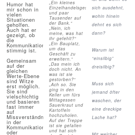
„Ein kleines
Humor hat
Einzelhandelsgeschäft
sich ausdehnt,
mir schon in
und paar
vielen
wohin hinein
Tausender auf
Situationen
der Bank.“
geholfen.
dehnt es sich
„Nein, ich
Auch hat er
dann?
meine, was hat
gezeigt, ob
ihr gefehlt?“
die
„Ein Bauplatz,
Kommunikation
um das
stimmig ist.
Warum ist
Geschäft zu
“einsilbig”
erweitern.“
Gemeinsam
„Das mein ich
auf der
dreisilbig?
doch nicht. An
gleichen
was ist sie
Werte-Ebene
gestorben?“
sind Witze
Muss sich
„Ach so. Sie
erst möglich.
ging in den
Sie sind
jemand öfter
Keller um fürs
vielschichtig
Mittagessen
waschen, der
und basieren
Sauerkraut und
fast immer
eine dreckige
Kartoffeln
auf
hochzuholen.
Missverständnissen
Lache hat?
Auf der Treppe
in der
ist sie gefallen
Kommunikation
und hat sich
oder
Mit welcher