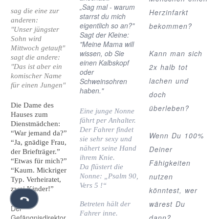
„Sag mal - warum
sag die eine zur
Herzinfarkt
starrst du mich
anderen:
eigentlich so an?"
bekommen?
"Unser jüngster
Sagt der Kleine:
Sohn wird
"Meine Mama will
Mittwoch getauft"
wissen, ob Sie
Kann man sich
sagt die andere:
einen Kalbskopf
2x halb tot
"Das ist aber ein
oder
komischer Name
lachen und
Schweinsohren
für einen Jungen"
haben."
doch
Die Dame des
überleben?
Eine junge Nonne
Hauses zum
fährt per Anhalter.
Dienstmädchen:
Der Fahrer findet
“War jemand da?”
Wenn Du 100%
sie sehr sexy und
“Ja, gnädige Frau,
nähert seine Hand
Deiner
der Briefträger.”
ihrem Knie.
“Etwas für mich?”
Fähigkeiten
Da flüstert die
“Kaum. Mickriger
nutzen
Nonne: „Psalm 90,
Typ. Verheiratet,
Vers 5 !“
zwei Kinder!”
könntest, wer
wärest Du
Betreten hält der
Der
Fahrer inne.
Gefängnisdirektor
dann?