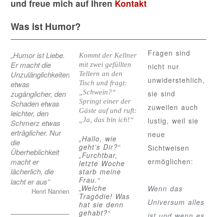
und freue mich auf Ihren
Kontakt
Was ist Humor?
Fragen sind
„Humor ist Liebe.
Kommt der Kellner
Er macht die
mit zwei gefüllten
nicht nur
Unzulänglichkeiten
Tellern an den
unwiderstehlich,
etwas
Tisch und fragt:
„Schwein?“
zugänglicher, den
sie sind
Springt einer der
Schaden etwas
zuweilen auch
Gäste auf und ruft:
leichter, den
„Ja, das bin ich!“
lustig, weil sie
Schmerz etwas
erträglicher. Nur
neue
„Hallo, wie
die
geht’s Dir?“
Sichtweisen
Überheblichkeit
„Furchtbar,
macht er
ermöglichen:
letzte Woche
lächerlich, die
starb meine
Frau.“
lacht er aus“
„Welche
Wenn das
Henri Nannen
Tragödie! Was
Universum alles
hat sie denn
gehabt?“
ist und wenn es