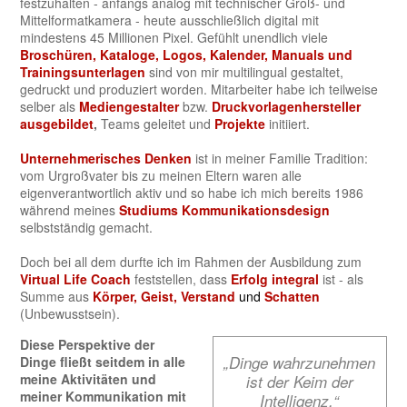
festzuhalten - anfangs analog mit technischer Groß- und
Mittelformatkamera - heute ausschließlich digital mit
mindestens 45 Millionen Pixel. Gefühlt unendlich viele
Broschüren, Kataloge, Logos, Kalender, Manuals und
Trainingsunterlagen
sind von mir multilingual gestaltet,
gedruckt und produziert worden. Mitarbeiter habe ich teilweise
selber als
Mediengestalter
bzw.
Druckvorlagenhersteller
ausgebildet
,
Teams geleitet und
Projekte
initiiert.
Unternehmerisches Denken
ist in meiner Familie Tradition:
vom Urgroßvater bis zu meinen Eltern waren alle
eigenverantwortlich aktiv und so habe ich mich bereits 1986
während meines
Studiums Kommunikationsdesign
selbstständig gemacht.
Doch bei all dem durfte ich im Rahmen der Ausbildung zum
Virtual Life Coach
feststellen, dass
Erfolg integral
ist - als
Summe aus
Körper, Geist, Verstand
und
Schatten
(Unbewusstsein).
Diese Perspektive der
„Dinge wahrzunehmen
Dinge fließt seitdem in alle
meine Aktivitäten und
ist der Keim der
meiner Kommunikation mit
Intelligenz.“