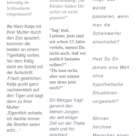
Entscheidung! Die
lebendig im
Kleider hätten Dir
würde
Schlossturm
sicher eh nicht
eingemauert!
passieren, wenn
gepasst!”
man die
Als Klein-Katja mit
“Sag’ mal,
ihrer Mutter durch
Scheinwerfer
Liebster, jetzt sind
den Zoo spaziert,
einschaltet?
wir schon 15 Jahre
kommen die
verlobt, meinst Du
beiden an einem
nicht auch, daß wir
Tigerkäfig vorbei.
Hast Du Dir
endlich heiraten
Vor dem Käfig
sollten?”
steht ein Schild mit
jemals eine Welt
“Du hast recht,
der Aufschrift:
ohne
aber wer nimmt
‚Frisch gestrichen‘.
uns denn jetzt
Katja guckt ganz
hypothetische
noch?”
nachdenklich auf
Situationen
den Tiger und sagt
Ein Metzger fragt
dann zu ihrer
vorgestellt?
genervt den
Mutter:
kleinen Jungen,
„Eigentlich schade,
der seit einiger
Können
ich dachte immer
Zeit vor der Theke
die Streifen seien
herzlose
steht und ihn
echt…“
anschaut:
Menschen einen