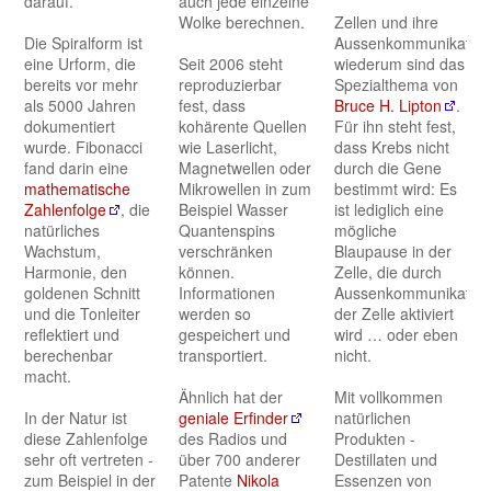
darauf.
auch jede einzelne
Wolke berechnen.
Zellen und ihre
Die Spiralform ist
Aussenkommunikation
eine Urform, die
Seit 2006 steht
wiederum sind das
bereits vor mehr
reproduzierbar
Spezialthema von
als 5000 Jahren
fest, dass
Bruce H. Lipton
.
dokumentiert
kohärente Quellen
Für ihn steht fest,
wurde. Fibonacci
wie Laserlicht,
dass Krebs nicht
fand darin eine
Magnetwellen oder
durch die Gene
mathematische
Mikrowellen in zum
bestimmt wird: Es
Zahlenfolge
, die
Beispiel Wasser
ist lediglich eine
natürliches
Quantenspins
mögliche
Wachstum,
verschränken
Blaupause in der
Harmonie, den
können.
Zelle, die durch
goldenen Schnitt
Informationen
Aussenkommunikation
und die Tonleiter
werden so
der Zelle aktiviert
reflektiert und
gespeichert und
wird … oder eben
berechenbar
transportiert.
nicht.
macht.
Ähnlich hat der
Mit vollkommen
In der Natur ist
geniale Erfinder
natürlichen
diese Zahlenfolge
des Radios und
Produkten -
sehr oft vertreten -
über 700 anderer
Destillaten und
zum Beispiel in der
Patente
Nikola
Essenzen von