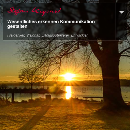
Wesentliches erkennen Kommunikation
gestalten
Freidenker, Visionär, Erfolgsoptimierer, Entwickler