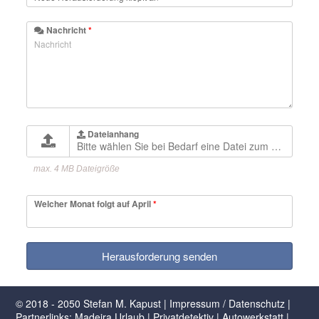
Nachricht
*
Dateianhang
Bitte wählen Sie bei Bedarf eine Datei zum Upload
max. 4 MB Dateigröße
Welcher Monat folgt auf April
*
Herausforderung senden
© 2018 - 2050 Stefan M. Kapust |
Impressum / Datenschutz
|
Partnerlinks:
Madeira Urlaub
|
Privatdetektiv
|
Autowerkstatt
|